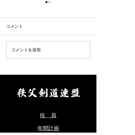
令和8年9月女子剣道講習
令和8年9月 剣
会(9/26)
七・八段受審者
ついて(9/19)
表題の件について、案内があ
表題の件について
コメント
りました。 要項をご確認の
りました。 要項
上、お申込みください。 【申
え、お申し込みく
込方法】 ①申込先 秩父剣
【申込方法】 ①
コメントを追加…
道連盟事務局 山口佳代
父剣道連盟事務局
080-5437-0572
代 080-5437-0
chichikenren@gmail.com ②
chichikenren@gma
申込に必要なもの ・氏名、
申込に必要なもの
年齢、段位、立会の希望の有
へ記入・添付のう
無、本人以外の緊急連絡先を
にて申込ください
ご記入のうえ、メールにて申
料をご用意くださ
込ください。 ・受審料をご
剣道連盟申込締切
用意ください。（当日会場に
年８月９日(日)ま
役 員
てお支払いください。） ③秩
父
年間計画