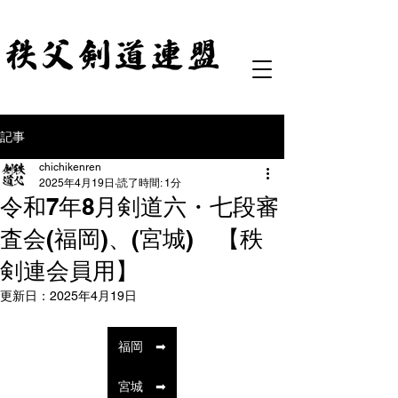
記事
chichikenren
2025年4月19日
読了時間: 1分
令和7年8月剣道六・七段審
査会(福岡)、(宮城) 【秩
剣連会員用】
更新日：
2025年4月19日
福岡 ➡
宮城 ➡