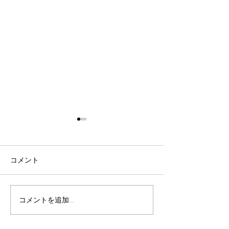
令和8年9月女子剣道講習
令和8年9月 剣
会(9/26)
七・八段受審者
ついて(9/19)
表題の件について、案内があ
表題の件について
コメント
りました。 要項をご確認の
りました。 要項
上、お申込みください。 【申
え、お申し込みく
込方法】 ①申込先 秩父剣
【申込方法】 ①
コメントを追加…
道連盟事務局 山口佳代
父剣道連盟事務局
080-5437-0572
代 080-5437-0