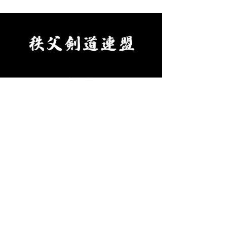
chichikenren@gmail.com ②
chichikenren@gma
申込に必要なもの ・氏名、
申込に必要なもの
年齢、段位、立会の希望の有
へ記入・添付のう
無、本人以外の緊急連絡先を
にて申込ください
ご記入のうえ、メールにて申
料をご用意くださ
込ください。 ・受審料をご
剣道連盟申込締切
用意ください。（当日会場に
年８月９日(日)ま
役 員
てお支払いください。） ③秩
父
年間計画
審 査
​ 会​
お問合せ
受賞歴
会
長挨拶
​沿 革