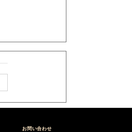
8年9月 剣道六・七・八
審者講習会について
)
の件について、案内がありま
。 要項をご確認のうえ、お
込みください。 【申込方
 ①申込先 秩父剣道連盟事
山口佳代 080-5437-0572
hikenren@gmail.com ②申
必要なもの ・申込書へ記
添付のうえ、メールにて申込
さい。 ・受審料をご用意
お問い合わせ