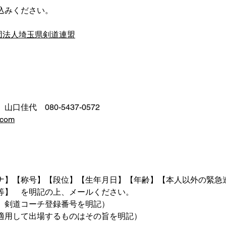
込みください。
財団法人埼玉県剣道連盟
佳代　080-5437-0572
.com
ナ】【称号】【段位】【生年月日】【年齢】【本人以外の緊急
等】　を明記の上、メールください。
、剣道コーチ登録番号を明記）
適用して出場するものはその旨を明記）