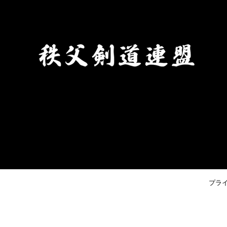
ください。（申込時に必要で
す。） ③秩父剣道連盟申込締切
日 令和８年８月２１日(金)まで
プラ