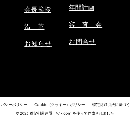
メールにて申込ください。 ・
くだ
年間計画
会
長挨拶
受審料をご用意ください。（当日
締切
会場にてお支払いください。）
で
③秩父
審 査
​ 会​
​沿 革
お問合せ
お知らせ
イバシーポリシー
Cookie（クッキー）ポリシー
特定商取引法に基づく
© 2023 秩父剣道連盟
Wix.com
を使って作成されました