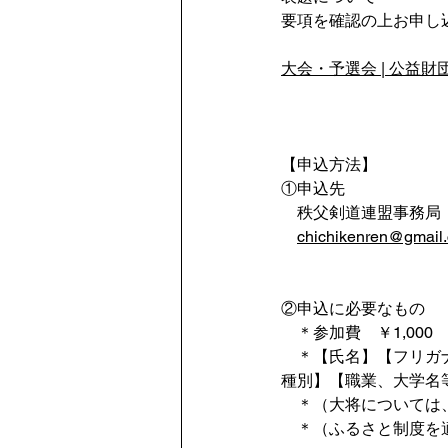
要項を確認の上お申し
大会・予選会 | 公益
【申込方法】
①申込先
　秩父剣道連盟事務局　山口
chichikenren@gmail
℡080-5437-0572
℡080-5437-05
②申込に必要なもの
　＊参加費　￥1,000
　＊【氏名】【フリガ
種別】【職業、大学名
　＊（大将については
　＊（ふるさと制度を