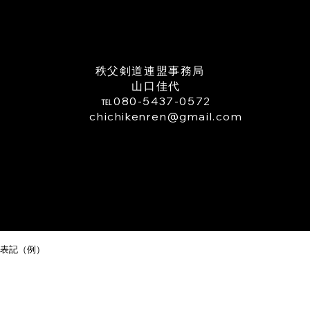
さい。 ③秩父剣道連盟申込
日 令和８年８月９日(日)ま
​秩父剣道連盟事務局
山口佳代
℡080-5437-0572
TEL
chichikenren@gmail.com
表記（例）