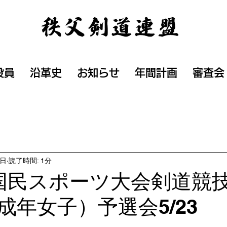
役員
沿革史
お知らせ
年間計画
審査会
0日
読了時間: 1分
国民スポーツ大会剣道競
成年女子）予選会5/23