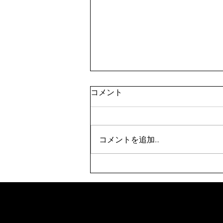
令和8年9月剣道八段受審者講
コメント
習会（東京都）(9/21)
表題の件について、案内がありま
した。 要項をご確認のうえ、お
コメントを追加…
申込みください。 【申込方法】
①申込先 秩父剣道連盟事務
局 山口佳代 080-5437-0572
chichikenren@gmail.com ②申
込に必要なもの ・申込書へ記
入・添付のうえ、メールにて申込
ください。 ・受審料をご用意