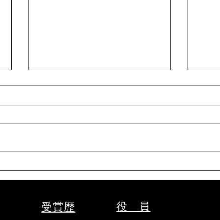
令和8年9月女子剣道講習会
令和
(9/26)
段受
(9/19
表題の件について、案内がありま
表題
した。 要項をご確認の上、お申
した
込みください。 【申込方法】 ①
申し
申込先 秩父剣道連盟事務局
法】
山口佳代 080-5437-0572
務局 
chichikenren@gmail.com ②申込
chic
に必要なもの ・氏名、年齢、
込に
段位、立会の希望の有無、本人以
入・
役 員
受賞歴
外の緊急連絡先をご記入のうえ、
くだ