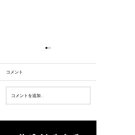
令和8年9月女子剣道講習
令和8年9月 剣
会(9/26)
七・八段受審者
ついて(9/19)
表題の件について、案内があ
表題の件について
コメント
りました。 要項をご確認の
りました。 要項
上、お申込みください。 【申
え、お申し込みく
込方法】 ①申込先 秩父剣
【申込方法】 ①
コメントを追加…
道連盟事務局 山口佳代
父剣道連盟事務局
080-5437-0572
代 080-5437-0
chichikenren@gmail.com ②
chichikenren@gma
申込に必要なもの ・氏名、
申込に必要なもの
年齢、段位、立会の希望の有
へ記入・添付のう