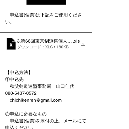
　申込書(個票)は下記をご使用くださ
い。
3.第66回東京剣道祭個人試合申込書(個票)
.xls
ダウンロード：XLS • 180KB
【申込方法】
①申込先
　秩父剣道連盟事務局　山口佳代　
080-5437-0572
chichikenren@gmail.com
②申込に必要なもの
　申込書(個票)を添付の上、メールにて
申込ください。