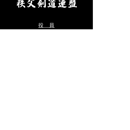
無、本人以外の緊急連絡先を
にて申込ください
ご記入のうえ、メールにて申
料をご用意くださ
込ください。 ・受審料をご
剣道連盟申込締切
用意ください。（当日会場に
年８月９日(日)ま
役 員
てお支払いください。） ③秩
父
年間計画
審 査
​ 会​
お問合せ
受賞歴
会
長挨拶
​沿 革
お知らせ