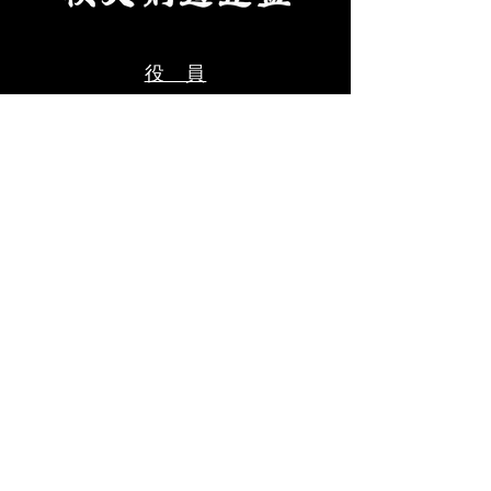
ご記入のうえ、メールにて申
料をご用意くださ
込ください。 ・受審料をご
剣道連盟申込締切
用意ください。（当日会場に
年８月９日(日)ま
役 員
てお支払いください。） ③秩
父
年間計画
審 査
​ 会​
お問合せ
受賞歴
会
長挨拶
​沿 革
お知らせ