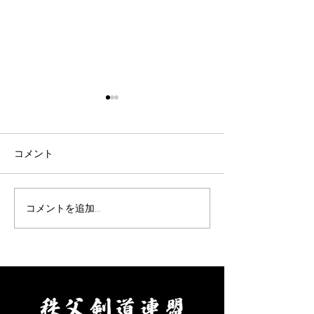
令和8年9月女子剣道講習
令和8年9月 剣
会(9/26)
七・八段受審者
ついて(9/19)
表題の件について、案内があ
表題の件について
コメント
りました。 要項をご確認の
りました。 要項
上、お申込みください。 【申
え、お申し込みく
込方法】 ①申込先 秩父剣
【申込方法】 ①
コメントを追加…
道連盟事務局 山口佳代
父剣道連盟事務局
080-5437-0572
代 080-5437-0
chichikenren@gmail.com ②
chichikenren@gma
申込に必要なもの ・氏名、
申込に必要なもの
年齢、段位、立会の希望の有
へ記入・添付のう
無、本人以外の緊急連絡先を
にて申込ください