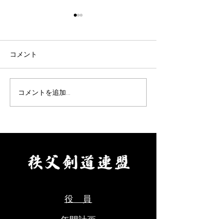
令和8年9月女子剣道講習
令和8年9月 剣
会(9/26)
七・八段受審者
ついて(9/19)
表題の件について、案内があ
表題の件について
コメント
りました。 要項をご確認の
りました。 要項
上、お申込みください。 【申
え、お申し込みく
込方法】 ①申込先 秩父剣
【申込方法】 ①
コメントを追加…
道連盟事務局 山口佳代
父剣道連盟事務局
080-5437-0572
代 080-5437-0
chichikenren@gmail.com ②
chichikenren@gma
申込に必要なもの ・氏名、
申込に必要なもの
年齢、段位、立会の希望の有
へ記入・添付のう
無、本人以外の緊急連絡先を
にて申込ください
ご記入のうえ、メールにて申
料をご用意くださ
込ください。 ・受審料をご
剣道連盟申込締切
用意ください。（当日会場に
年８月９日(日)ま
役 員
てお支払いください。） ③秩
父