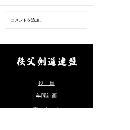
りました。 要項をご確認の
りました。 要項
上、お申込みください。 【申
え、お申し込みく
込方法】 ①申込先 秩父剣
【申込方法】 ①
コメントを追加…
道連盟事務局 山口佳代
父剣道連盟事務局
080-5437-0572
代 080-5437-0
chichikenren@gmail.com ②
chichikenren@gma
申込に必要なもの ・氏名、
申込に必要なもの
年齢、段位、立会の希望の有
へ記入・添付のう
無、本人以外の緊急連絡先を
にて申込ください
ご記入のうえ、メールにて申
料をご用意くださ
込ください。 ・受審料をご
剣道連盟申込締切
用意ください。（当日会場に
年８月９日(日)ま
役 員
てお支払いください。） ③秩
父
年間計画
審 査
​ 会​
お問合せ