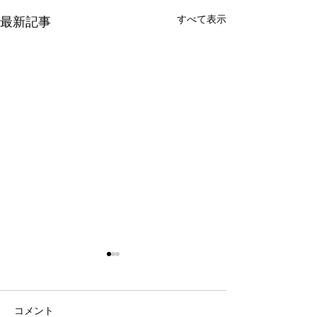
すべて表示
最新記事
令和8年9月女子剣道講習
令和8年9月 剣
会(9/26)
七・八段受審者
ついて(9/19)
表題の件について、案内があ
表題の件について
コメント