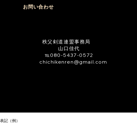
さい。 ・受審料をご用意
お問い合わせ
さい。 ③秩父剣道連盟申込
日 令和８年８月９日(日)ま
​秩父剣道連盟事務局
山口佳代
℡080-5437-0572
TEL
chichikenren@gmail.com
表記（例）