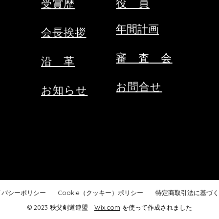
役 員
受賞歴
外の緊急連絡先をご記入のうえ、
くだ
メールにて申込ください。 ・
くだ
年間計画
会
長挨拶
受審料をご用意ください。（当日
締切
会場にてお支払いください。）
で
③秩父
審 査
​ 会​
​沿 革
お問合せ
お知らせ
イバシーポリシー
Cookie（クッキー）ポリシー
特定商取引法に基づく
© 2023 秩父剣道連盟
Wix.com
を使って作成されました