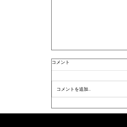
令和8年9月剣道八段受審者講
コメント
習会（東京都）(9/21)
表題の件について、案内がありま
した。 要項をご確認のうえ、お
コメントを追加…
申込みください。 【申込方法】
①申込先 秩父剣道連盟事務
局 山口佳代 080-5437-0572
chichikenren@gmail.com ②申
込に必要なもの ・申込書へ記
入・添付のうえ、メールにて申込