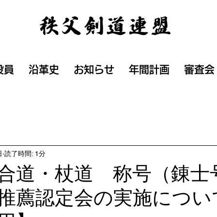
役員
沿革史
お知らせ
年間計画
審査会
日
読了時間: 1分
合道・杖道 称号（錬士
推薦認定会の実施につい