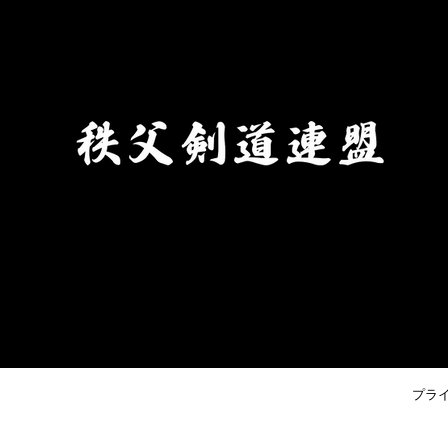
ください。 ・受審料をご用意
ください。（申込時に必要で
す。） ③秩父剣道連盟申込締切
日 令和８年８月２１日(金)まで
プラ