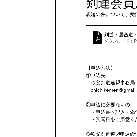
剣連会員
表題の件について、受
剣道・居合道・
ダウンロード：PDF
【申込方法】
①申込先
秩父剣道連盟事務局　山口
chichikenren@gmail
②申込に必要なもの
　・申込書へ記入・添
　・受審料をご用意く
③秩父剣道連盟申込締