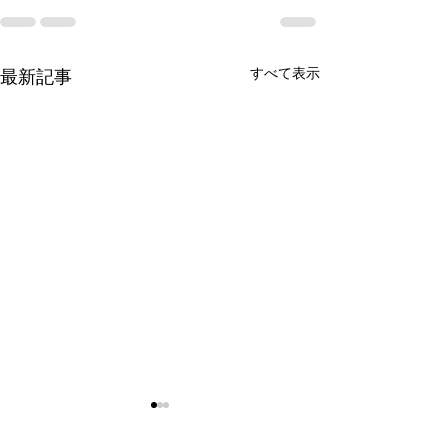
すべて表示
最新記事
令和8年9月女子剣道講習
令和8年9月 剣
会(9/26)
七・八段受審者