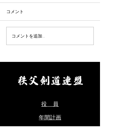
ついて(9/19)
表題の件について、案内があ
表題の件について
コメント
りました。 要項をご確認の
りました。 要項
上、お申込みください。 【申
え、お申し込みく
込方法】 ①申込先 秩父剣
【申込方法】 ①
コメントを追加…
道連盟事務局 山口佳代
父剣道連盟事務局
080-5437-0572
代 080-5437-0
chichikenren@gmail.com ②
chichikenren@gma
申込に必要なもの ・氏名、
申込に必要なもの
年齢、段位、立会の希望の有
へ記入・添付のう
無、本人以外の緊急連絡先を
にて申込ください
ご記入のうえ、メールにて申
料をご用意くださ
込ください。 ・受審料をご
剣道連盟申込締切
用意ください。（当日会場に
年８月９日(日)ま
役 員
てお支払いください。） ③秩
父
年間計画
審 査
​ 会​