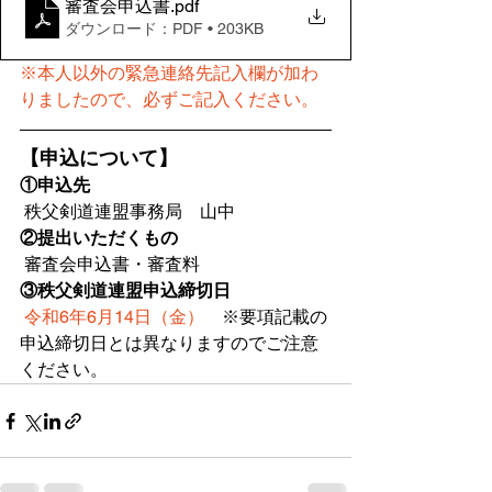
審査会申込書
.pdf
ダウンロード：PDF • 203KB
※本人以外の緊急連絡先記入欄が加わ
りましたので、必ずご記入ください。
【申込について】
①申込先
 秩父剣道連盟事務局　山中
②提出いただくもの
 審査会申込書・審査料
③秩父剣道連盟申込締切日
令和6年6月14日（金）
　※要項記載の
申込締切日とは異なりますのでご注意
ください。