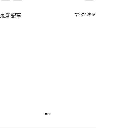
すべて表示
最新記事
令和8年9月女子剣道講習
令和8年9月 剣
会(9/26)
七・八段受審者
ついて(9/19)