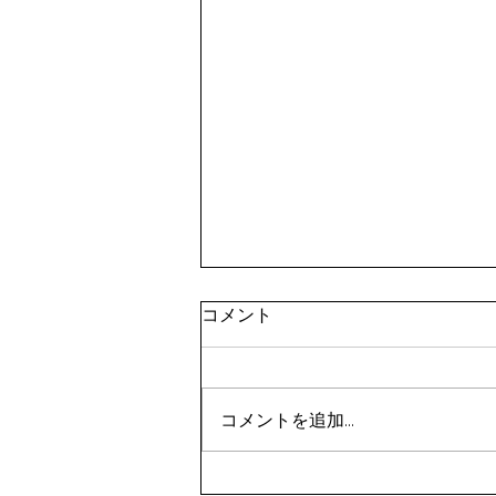
令和8年9月剣道八段受審者講
コメント
習会（東京都）(9/21)
表題の件について、案内がありま
した。 要項をご確認のうえ、お
コメントを追加…
申込みください。 【申込方法】
①申込先 秩父剣道連盟事務
局 山口佳代 080-5437-0572