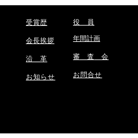
chichikenren@gmail.com ②申込
chic
に必要なもの ・氏名、年齢、
込に
段位、立会の希望の有無、本人以
入・
役 員
受賞歴
外の緊急連絡先をご記入のうえ、
くだ
メールにて申込ください。 ・
くだ
年間計画
会
長挨拶
受審料をご用意ください。（当日
締切
会場にてお支払いください。）
で
③秩父
審 査
​ 会​
​沿 革
お問合せ
お知らせ