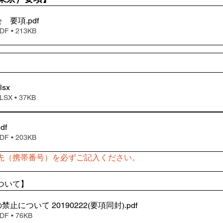
会 要項
.pdf
 • 213KB
xlsx
X • 37KB
pdf
 • 203KB
先（携帯番号）を必ずご記入ください。
ついて】
止について 20190222(要項同封)
.pdf
 • 76KB