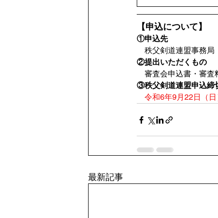
【申込について】
①申込先
　秩父剣道連盟事務局
②提出いただくもの
　審査会申込書・審査
③秩父剣道連盟申込締
令和6年9月22日（日
最新記事