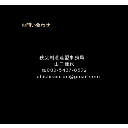
hikenren@gmail.com ②申
必要なもの ・申込書へ記
添付のうえ、メールにて申込
さい。 ・受審料をご用意
お問い合わせ
さい。 ③秩父剣道連盟申込
日 令和８年８月９日(日)ま
​秩父剣道連盟事務局
山口佳代
℡080-5437-0572
TEL
chichikenren@gmail.com