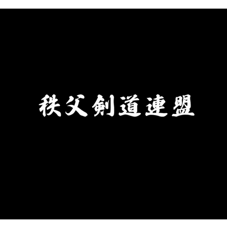
chichikenren@gmail.com ②申
込に必要なもの ・申込書へ記
入・添付のうえ、メールにて申込
ください。 ・受審料をご用意
ください。（申込時に必要で
す。） ③秩父剣道連盟申込締切
日 令和８年８月２１日(金)まで