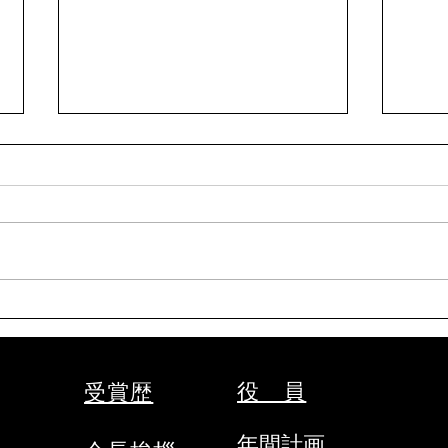
令和8年9月女子剣道講習会
令和
(9/26)
段受
(9/19
表題の件について、案内がありま
表題
した。 要項をご確認の上、お申
した
込みください。 【申込方法】 ①
申し
申込先 秩父剣道連盟事務局
法】
山口佳代 080-5437-0572
務局 
chichikenren@gmail.com ②申込
chic
に必要なもの ・氏名、年齢、
込に
段位、立会の希望の有無、本人以
入・
役 員
受賞歴
外の緊急連絡先をご記入のうえ、
くだ
メールにて申込ください。 ・
くだ
年間計画