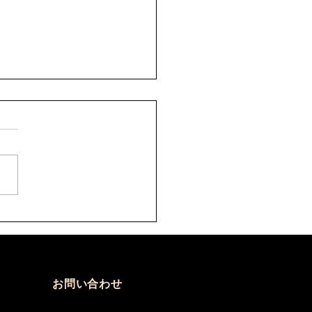
8年9月 剣道六・七・八
審者講習会について
)
の件について、案内がありま
。 要項をご確認のうえ、お
込みください。 【申込方
 ①申込先 秩父剣道連盟事
山口佳代 080-5437-0572
hikenren@gmail.com ②申
必要なもの ・申込書へ記
添付のうえ、メールにて申込
さい。 ・受審料をご用意
お問い合わせ
さい。 ③秩父剣道連盟申込