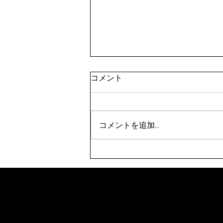
令和8年9月剣道八段受審者講
コメント
習会（東京都）(9/21)
表題の件について、案内がありま
した。 要項をご確認のうえ、お
コメントを追加…
申込みください。 【申込方法】
①申込先 秩父剣道連盟事務
局 山口佳代 080-5437-0572
chichikenren@gmail.com ②申
込に必要なもの ・申込書へ記
入・添付のうえ、メールにて申込
ください。 ・受審料をご用意
ください。（申込時に必要で