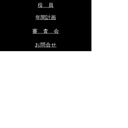
用意ください。（当日会場に
年８月９日(日)ま
役 員
てお支払いください。） ③秩
父
年間計画
審 査
​ 会​
お問合せ
受賞歴
会
長挨拶
​沿 革
お知らせ
お問い合わせ