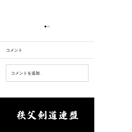
令和8年9月女子剣道講習
令和8年9月 剣
会(9/26)
七・八段受審者
ついて(9/19)
表題の件について、案内があ
表題の件について
コメント
りました。 要項をご確認の
りました。 要項
上、お申込みください。 【申
え、お申し込みく
込方法】 ①申込先 秩父剣
【申込方法】 ①
コメントを追加…
道連盟事務局 山口佳代
父剣道連盟事務局
080-5437-0572
代 080-5437-0
chichikenren@gmail.com ②
chichikenren@gma
申込に必要なもの ・氏名、
申込に必要なもの
年齢、段位、立会の希望の有
へ記入・添付のう
無、本人以外の緊急連絡先を
にて申込ください
ご記入のうえ、メールにて申
料をご用意くださ
込ください。 ・受審料をご
剣道連盟申込締切