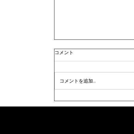
令和8年9月剣道八段受審者講
コメント
習会（東京都）(9/21)
表題の件について、案内がありま
した。 要項をご確認のうえ、お
コメントを追加…
申込みください。 【申込方法】
①申込先 秩父剣道連盟事務
局 山口佳代 080-5437-0572
chichikenren@gmail.com ②申
込に必要なもの ・申込書へ記
入・添付のうえ、メールにて申込
ください。 ・受審料をご用意
ください。（申込時に必要で