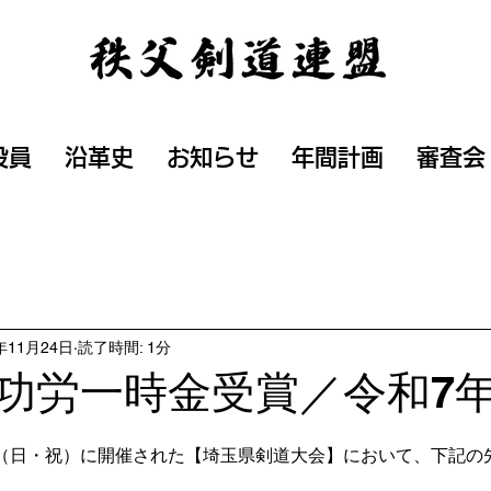
役員
沿革史
お知らせ
年間計画
審査会
年11月24日
読了時間: 1分
功労一時金受賞／令和7
（日・祝）に開催された【埼玉県剣道大会】において、下記の