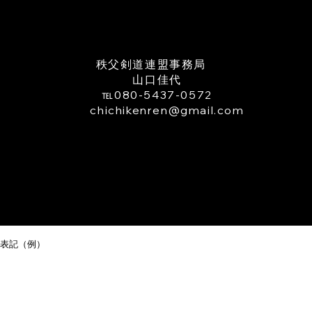
日 令和８年８月９日(日)ま
​秩父剣道連盟事務局
山口佳代
℡080-5437-0572
TEL
chichikenren@gmail.com
表記（例）