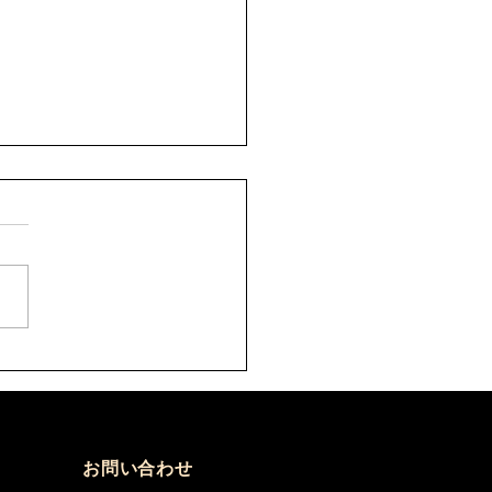
8年9月 剣道六・七・八
審者講習会について
)
の件について、案内がありま
。 要項をご確認のうえ、お
込みください。 【申込方
 ①申込先 秩父剣道連盟事
山口佳代 080-5437-0572
hikenren@gmail.com ②申
必要なもの ・申込書へ記
添付のうえ、メールにて申込
さい。 ・受審料をご用意
お問い合わせ
さい。 ③秩父剣道連盟申込