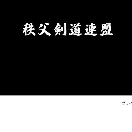
す。） ③秩父剣道連盟申込締切
日 令和８年８月２１日(金)まで
プラ