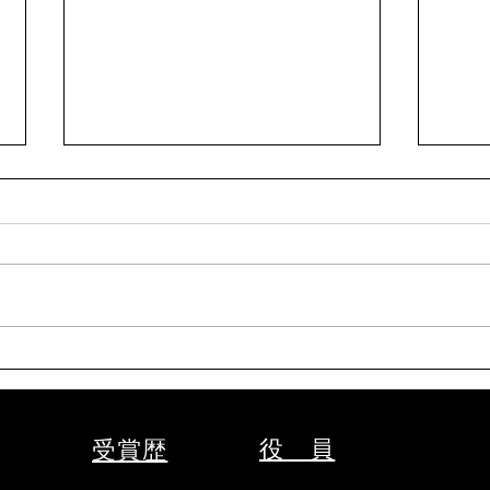
令和8年9月女子剣道講習会
令和
(9/26)
段受
(9/19
表題の件について、案内がありま
表題
した。 要項をご確認の上、お申
した
込みください。 【申込方法】 ①
申し
申込先 秩父剣道連盟事務局
法】
山口佳代 080-5437-0572
務局 
chichikenren@gmail.com ②申込
chic
に必要なもの ・氏名、年齢、
込に
段位、立会の希望の有無、本人以
入・
役 員
受賞歴
外の緊急連絡先をご記入のうえ、
くだ
メールにて申込ください。 ・
くだ