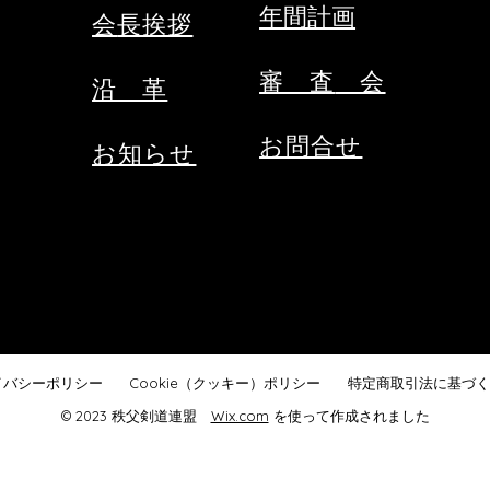
年間計画
会
長挨拶
受審料をご用意ください。（当日
締切
会場にてお支払いください。）
で
③秩父
審 査
​ 会​
​沿 革
お問合せ
お知らせ
イバシーポリシー
Cookie（クッキー）ポリシー
特定商取引法に基づく
© 2023 秩父剣道連盟
Wix.com
を使って作成されました