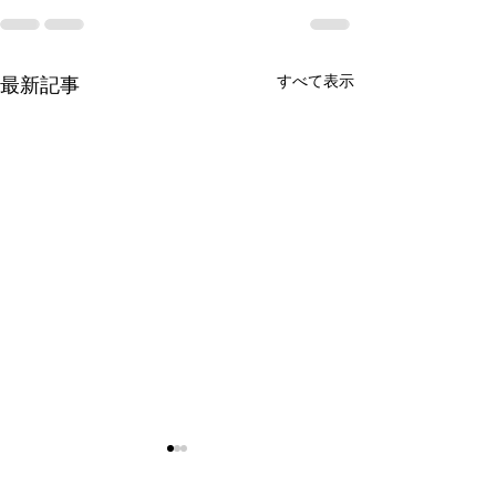
すべて表示
最新記事
令和8年9月女子剣道講習
令和8年9月 剣
会(9/26)
七・八段受審者