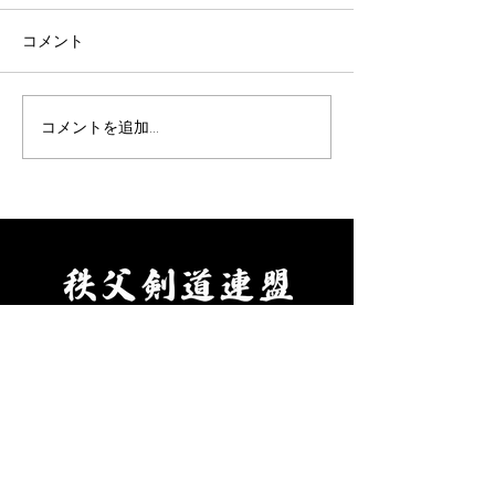
ついて(9/19)
表題の件について、案内があ
表題の件について
コメント
りました。 要項をご確認の
りました。 要項
上、お申込みください。 【申
え、お申し込みく
込方法】 ①申込先 秩父剣
【申込方法】 ①
コメントを追加…
道連盟事務局 山口佳代
父剣道連盟事務局
080-5437-0572
代 080-5437-0
chichikenren@gmail.com ②
chichikenren@gma
申込に必要なもの ・氏名、
申込に必要なもの
年齢、段位、立会の希望の有
へ記入・添付のう
無、本人以外の緊急連絡先を
にて申込ください
ご記入のうえ、メールにて申
料をご用意くださ
込ください。 ・受審料をご
剣道連盟申込締切
用意ください。（当日会場に
年８月９日(日)ま
役 員
てお支払いください。） ③秩
父
年間計画
審 査
​ 会​