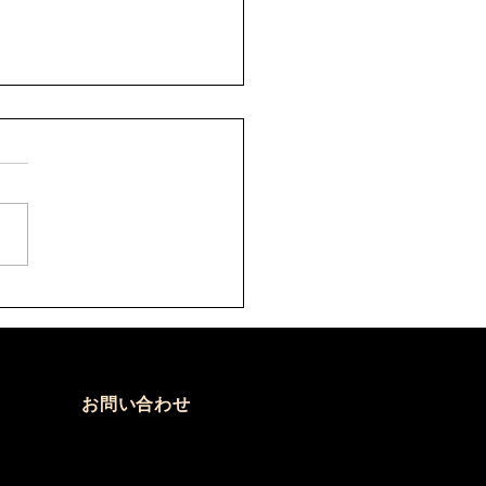
8年9月 剣道六・七・八
審者講習会について
)
の件について、案内がありま
。 要項をご確認のうえ、お
込みください。 【申込方
 ①申込先 秩父剣道連盟事
山口佳代 080-5437-0572
hikenren@gmail.com ②申
必要なもの ・申込書へ記
添付のうえ、メールにて申込
さい。 ・受審料をご用意
お問い合わせ
さい。 ③秩父剣道連盟申込
日 令和８年８月９日(日)ま