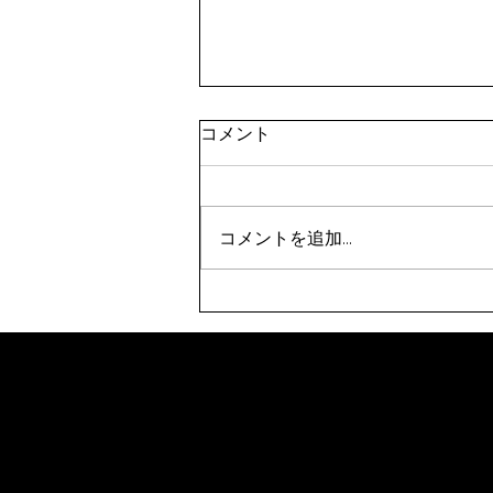
令和8年9月剣道八段受審者講
コメント
習会（東京都）(9/21)
表題の件について、案内がありま
した。 要項をご確認のうえ、お
コメントを追加…
申込みください。 【申込方法】
①申込先 秩父剣道連盟事務
局 山口佳代 080-5437-0572
chichikenren@gmail.com ②申
込に必要なもの ・申込書へ記
入・添付のうえ、メールにて申込
ください。 ・受審料をご用意
ください。（申込時に必要で
す。） ③秩父剣道連盟申込締切
日 令和８年８月２１日(金)まで