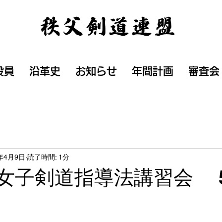
役員
沿革史
お知らせ
年間計画
審査会
5年4月9日
読了時間: 1分
回 女子剣道指導法講習会 5/
。