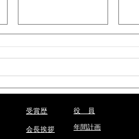
令和8年9月女子剣道講習会
令和
(9/26)
段受
(9/19
表題の件について、案内がありま
表題
した。 要項をご確認の上、お申
した
込みください。 【申込方法】 ①
申し
申込先 秩父剣道連盟事務局
法】
山口佳代 080-5437-0572
務局 
chichikenren@gmail.com ②申込
chic
に必要なもの ・氏名、年齢、
込に
段位、立会の希望の有無、本人以
入・
役 員
受賞歴
外の緊急連絡先をご記入のうえ、
くだ
メールにて申込ください。 ・
くだ
年間計画
会
長挨拶
受審料をご用意ください。（当日
締切
会場にてお支払いください。）
で