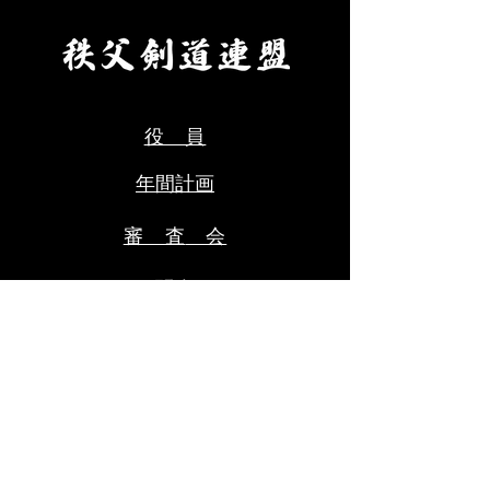
年齢、段位、立会の希望の有
へ記入・添付のう
無、本人以外の緊急連絡先を
にて申込ください
ご記入のうえ、メールにて申
料をご用意くださ
込ください。 ・受審料をご
剣道連盟申込締切
用意ください。（当日会場に
年８月９日(日)ま
役 員
てお支払いください。） ③秩
父
年間計画
審 査
​ 会​
お問合せ
受賞歴
会
長挨拶
​沿 革