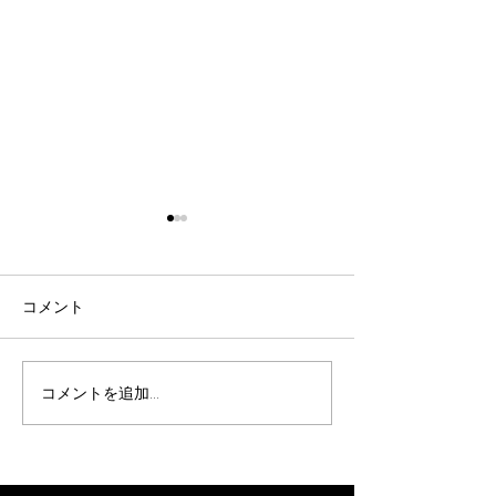
令和8年9月女子剣道講習
令和8年9月 剣
会(9/26)
七・八段受審者
ついて(9/19)
表題の件について、案内があ
表題の件について
コメント
りました。 要項をご確認の
りました。 要項
上、お申込みください。 【申
え、お申し込みく
込方法】 ①申込先 秩父剣
【申込方法】 ①
コメントを追加…
道連盟事務局 山口佳代
父剣道連盟事務局
080-5437-0572
代 080-5437-0
chichikenren@gmail.com ②
chichikenren@gma
申込に必要なもの ・氏名、
申込に必要なもの