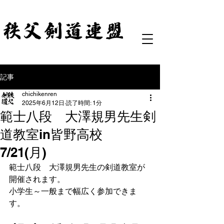
記事
chichikenren
2025年6月12日
読了時間: 1分
範士八段 大澤規男先生剣
道教室in皆野高校
7/21(月)
範士八段　大澤規男先生の剣道教室が
開催されます。
小学生～一般まで幅広く参加できま
す。