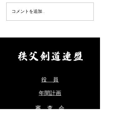
上、お申込みください。 【申
え、お申し込みく
込方法】 ①申込先 秩父剣
【申込方法】 ①
コメントを追加…
道連盟事務局 山口佳代
父剣道連盟事務局
080-5437-0572
代 080-5437-0
chichikenren@gmail.com ②
chichikenren@gma
申込に必要なもの ・氏名、
申込に必要なもの
年齢、段位、立会の希望の有
へ記入・添付のう
無、本人以外の緊急連絡先を
にて申込ください
ご記入のうえ、メールにて申
料をご用意くださ
込ください。 ・受審料をご
剣道連盟申込締切
用意ください。（当日会場に
年８月９日(日)ま
役 員
てお支払いください。） ③秩
父
年間計画
審 査
​ 会​
お問合せ
受賞歴