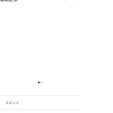
令和8年9月女子剣道講習
令和8年9月 剣
会(9/26)
七・八段受審者
ついて(9/19)
表題の件について、案内があ
表題の件について
コメント
りました。 要項をご確認の
りました。 要項