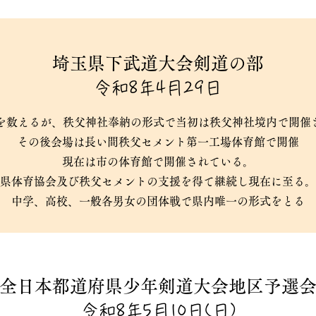
埼玉県下武道大会剣道の部
令和8年4月29日
回を数えるが、秩父神社奉納の形式で当初は秩父神社境内で開催
その後会場は長い間秩父セメント第一工場体育館で開催
現在は市の体育館で開催されている。
県体育協会及び秩父セメントの支援を得て継続し現在に至る。
中学、高校、一般各男女の団体戦で県内唯一の形式をとる
全日本都道府県少年剣道大会地区予選
令和8年5月10日(日)