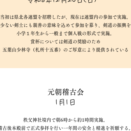
当初は県北各連盟を招聘したが、現在は連盟内の参加で実施。
少ない剣士にも親善の意味を込めて参加を募り、剣道の振興を
小学１年生から一般まで個人戦の形式で実施。
賞杯については剣道の奨励のため
五葉山少林寺（札所十五番）のご厚意により提供されている
元朝稽古会
1月1日
秩父神社境内で朝6時から約1時間実施。
稽古後本殿前で正式参拝を行い一年間の安全と精進を祈願する