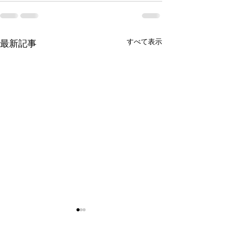
すべて表示
最新記事
令和8年9月女子剣道講習
令和8年9月 剣