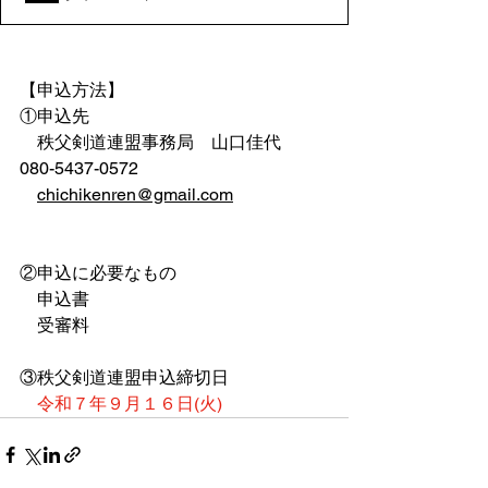
【申込方法】
①申込先
　秩父剣道連盟事務局　山口佳代　
080-5437-0572
chichikenren@gmail.com
℡080-5437-0572
℡080-5437-05
②申込に必要なもの
　申込書
　受審料
③秩父剣道連盟申込締切日
令和７年９月１６日(火)