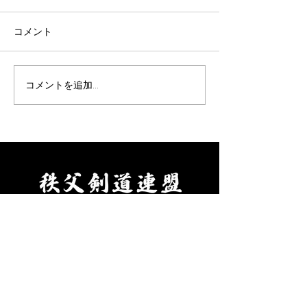
会(9/26)
七・八段受審者
ついて(9/19)
表題の件について、案内があ
表題の件について
コメント
りました。 要項をご確認の
りました。 要項
上、お申込みください。 【申
え、お申し込みく
込方法】 ①申込先 秩父剣
【申込方法】 ①
コメントを追加…
道連盟事務局 山口佳代
父剣道連盟事務局
080-5437-0572
代 080-5437-0
chichikenren@gmail.com ②
chichikenren@gma
申込に必要なもの ・氏名、
申込に必要なもの
年齢、段位、立会の希望の有
へ記入・添付のう
無、本人以外の緊急連絡先を
にて申込ください
ご記入のうえ、メールにて申
料をご用意くださ
込ください。 ・受審料をご
剣道連盟申込締切
用意ください。（当日会場に
年８月９日(日)ま
役 員
てお支払いください。） ③秩
父
年間計画
審 査
​ 会​