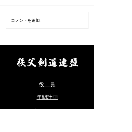
りました。 要項をご確認の
りました。 要項
上、お申込みください。 【申
え、お申し込みく
込方法】 ①申込先 秩父剣
【申込方法】 ①
コメントを追加…
道連盟事務局 山口佳代
父剣道連盟事務局
080-5437-0572
代 080-5437-0
chichikenren@gmail.com ②
chichikenren@gma
申込に必要なもの ・氏名、
申込に必要なもの
年齢、段位、立会の希望の有
へ記入・添付のう
無、本人以外の緊急連絡先を
にて申込ください
ご記入のうえ、メールにて申
料をご用意くださ
込ください。 ・受審料をご
剣道連盟申込締切
用意ください。（当日会場に
年８月９日(日)ま
役 員
てお支払いください。） ③秩
父
年間計画
審 査
​ 会​
お問合せ