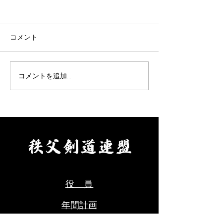
令和8年9月女子剣道講習
令和8年9月 剣
会(9/26)
七・八段受審者
ついて(9/19)
表題の件について、案内があ
表題の件について
コメント
りました。 要項をご確認の
りました。 要項
上、お申込みください。 【申
え、お申し込みく
込方法】 ①申込先 秩父剣
【申込方法】 ①
コメントを追加…
道連盟事務局 山口佳代
父剣道連盟事務局
080-5437-0572
代 080-5437-0
chichikenren@gmail.com ②
chichikenren@gma
申込に必要なもの ・氏名、
申込に必要なもの
年齢、段位、立会の希望の有
へ記入・添付のう
無、本人以外の緊急連絡先を
にて申込ください
ご記入のうえ、メールにて申
料をご用意くださ
込ください。 ・受審料をご
剣道連盟申込締切
用意ください。（当日会場に
年８月９日(日)ま
役 員
てお支払いください。） ③秩
父
年間計画