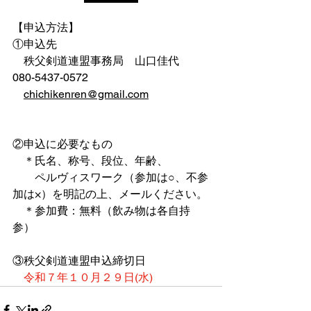
【申込方法】
①申込先
　秩父剣道連盟事務局　山口佳代　
080-5437-0572
chichikenren@gmail.com
℡080-5437-0572
℡080-5437-05
②申込に必要なもの
　＊氏名、称号、段位、年齢、
　　ペルヴィスワーク（参加は○、不参
加は×）を明記の上、メールください。
　＊参加費：無料（飲み物は各自持
参）
③秩父剣道連盟申込締切日
令和７年１０月２９日(水)